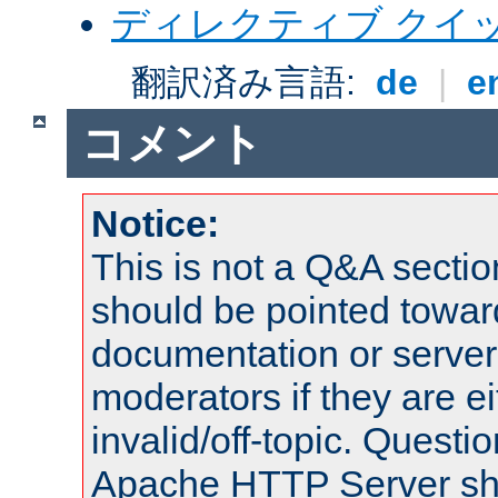
ディレクティブ クイ
翻訳済み言語:
de
|
e
コメント
Notice:
This is not a Q&A sect
should be pointed towar
documentation or serve
moderators if they are 
invalid/off-topic. Quest
Apache HTTP Server shou