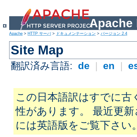
Apach
Apache
>
HTTP サーバ
>
ドキュメンテーション
>
バージョン 2.4
Site Map
翻訳済み言語:
de
|
en
|
e
この日本語訳はすでに古
性があります。 最近更
には英語版をご覧下さい