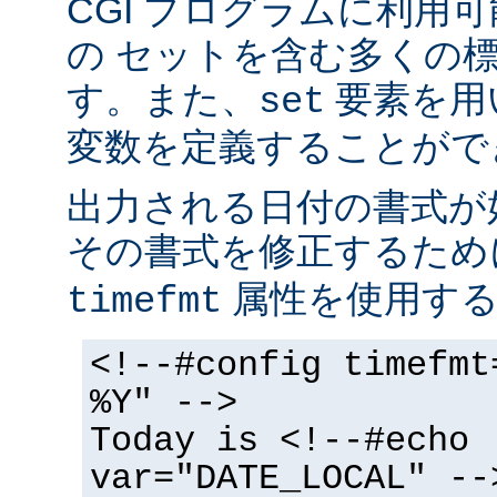
CGI プログラムに利用
の セットを含む多くの
す。また、
要素を用
set
変数を定義することがで
出力される日付の書式が
その書式を修正するた
属性を使用する
timefmt
<!--#config timefmt
%Y" -->
Today is <!--#echo
var="DATE_LOCAL" --