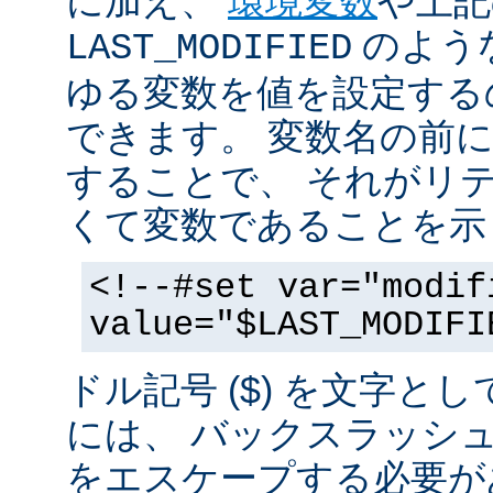
に加え、
環境変数
や上記
のような
LAST_MODIFIED
ゆる変数を値を設定する
できます。 変数名の前にド
することで、 それがリ
くて変数であることを示
<!--#set var="modif
value="$LAST_MODIFI
ドル記号 ($) を文字と
には、 バックスラッシ
をエスケープする必要が