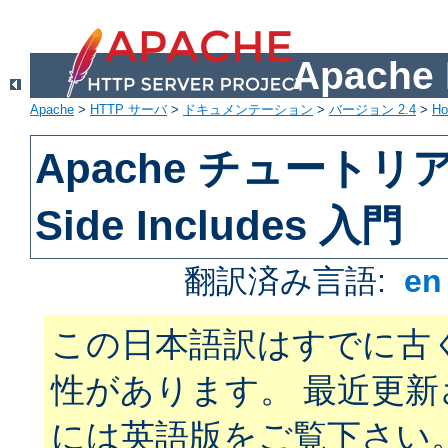
Apach
Apache
>
HTTP サーバ
>
ドキュメンテーション
>
バージョン 2.4
>
H
Apache チュートリアル
Side Includes 入門
翻訳済み言語:
e
この日本語訳はすでに古
性があります。 最近更
には英語版をご覧下さい