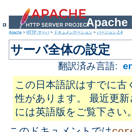
Apach
Apache
>
HTTP サーバ
>
ドキュメンテーション
>
バージョン 2.4
サーバ全体の設定
翻訳済み言語:
e
この日本語訳はすでに古
性があります。 最近更
には英語版をご覧下さい
このドキュメントでは
cor