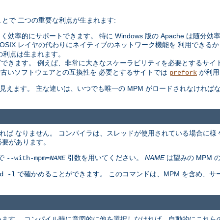
とで 二つの重要な利点が生まれます:
く効率的にサポートできます。 特に Windows 版の Apache は随分
た POSIX レイヤの代わりにネイティブのネットワーク機能を 利用できるか
の利点は生まれます。
できます。 例えば、非常に大きなスケーラビリティを必要とするサイ
や古いソフトウェアとの互換性を 必要とするサイトでは
が利用
prefork
同等に見えます。 主な違いは、いつでも唯一の MPM がロードされなけれ
ければ なりません。 コンパイラは、スレッドが使用されている場合に様
必要があります。
で
引数を用いてください。
NAME
は望みの MPM 
--with-mpm=
NAME
で確かめることができます。 このコマンドは、MPM を含め、
d -l
ています。 コンパイル時に意図的に他を選択しなければ、自動的にこれらの