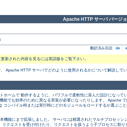
Apache HTTP サーバ バージョン
)
翻訳済み言語:
de
|
近更新された内容を見るには英語版をご覧下さい。
Apache HTTP サーバでどのように使用されるかについて解説して
プラットホームで 動作するように、パワフルで柔軟性に富んだ設計になって
機能でも効率のために異なる実装が必要になったりします。 Apache 
は コンパイル時または実行時にどのモジュールをロードするか選ぶこと
バの基本機能にまで拡張しました。 サーバには精選されたマルチプロセッシング
 リクエストを受け付けたり、リクエストを扱うよう子プロセスに割り