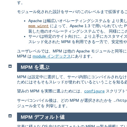
す。
モジュール化された設計をサーバのこのレベルまで拡張するこ
Apache は幅広いオペレーティングシステムを より美し
によって、Apache 1.3 で用いられてい
mpm_winnt
装した他のオペレーティングシステムでも、 同様にこ
サーバは特定のサイト向けに、より上手にカスタマイズ
スレッド化された MPM を利用できる一方で、安定性
ユーザレベルでは、MPM は他の Apache モジュールと
MPM は
module インデックス
にあります。
MPM を選ぶ
MPM は設定中に選択して、サーバ内部にコンパイルされな
ためにはそもそもスレッドが使われているということを知る
望みの MPM を実際に選ぶためには、
スクリプト
configure
サーバコンパイル後は、どの MPM が選択されたかを
./http
ジュール全てを 列挙します。
MPM デフォルト値
次表に様々な OS 向けのデフォルトの MPM 一覧を掲載し