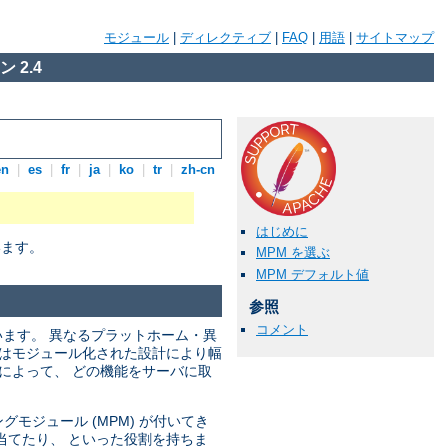
モジュール
|
ディレクティブ
|
FAQ
|
用語
|
サイトマップ
 2.4
en
|
es
|
fr
|
ja
|
ko
|
tr
|
zh-cn
はじめに
います。
MPM を選ぶ
MPM デフォルト値
参照
コメント
います。 異なるプラットホーム・異
ではモジュール化された設計により幅
によって、 どの機能をサーバに取
モジュール (MPM) が付いてき
当てたり、 といった役割を持ちま