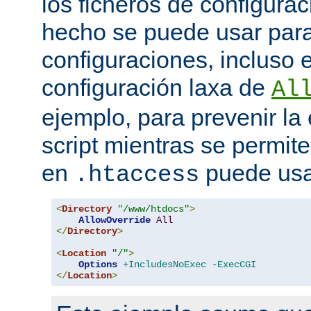
los ficheros de configurac
hecho se puede usar para 
configuraciones, incluso 
configuración laxa de
Al
ejemplo, para prevenir la
script mientras se permite
en
puede usa
.htaccess
<
Directory
"/www/htdocs"
>
AllowOverride
All
</
Directory
>
<
Location
"/"
>
Options
+IncludesNoExec
-ExecCGI
</
Location
>