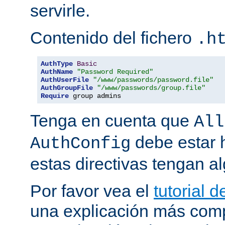
servirle.
Contenido del fichero
.h
AuthType
Basic
AuthName
"Password Required"
AuthUserFile
"/www/passwords/password.file"
AuthGroupFile
"/www/passwords/group.file"
Require
 group admins
Tenga en cuenta que
All
debe estar h
AuthConfig
estas directivas tengan al
Por favor vea el
tutorial 
una explicación más comp