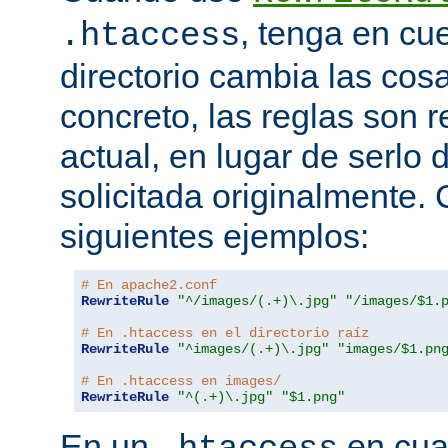
, tenga en cu
.htaccess
directorio cambia las cos
concreto, las reglas son re
actual, en lugar de serlo 
solicitada originalmente.
siguientes ejemplos:
# En apache2.conf
RewriteRule
"^/images/(.+)\.jpg"
"/images/$1.
# En .htaccess en el directorio raíz
RewriteRule
"^images/(.+)\.jpg"
"images/$1.pn
# En .htaccess en images/
RewriteRule
"^(.+)\.jpg"
"$1.png"
En un
en cual