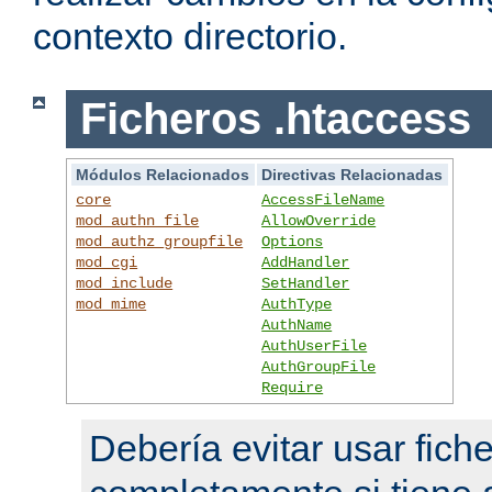
contexto directorio.
Ficheros .htaccess
Módulos Relacionados
Directivas Relacionadas
core
AccessFileName
mod_authn_file
AllowOverride
mod_authz_groupfile
Options
mod_cgi
AddHandler
mod_include
SetHandler
mod_mime
AuthType
AuthName
AuthUserFile
AuthGroupFile
Require
Debería evitar usar fich