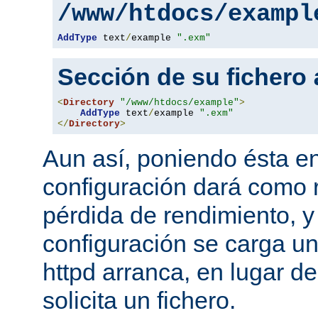
/www/htdocs/exampl
AddType
 text
/
example 
".exm"
Sección de su fichero
<
Directory
"/www/htdocs/example"
>
AddType
 text
/
example 
".exm"
</
Directory
>
Aun así, poniendo ésta en
configuración dará como 
pérdida de rendimiento, y
configuración se carga u
httpd arranca, en lugar d
solicita un fichero.