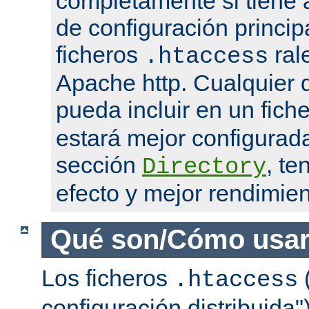
completamente si tiene 
de configuración princip
ficheros
ral
.htaccess
Apache http. Cualquier d
pueda incluir en un fich
estará mejor configurad
sección
, te
Directory
efecto y mejor rendimien
Qué son/Cómo usar
Los ficheros
(
.htaccess
configuración distribuida"