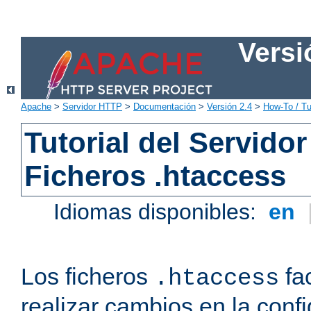
Versi
Apache
>
Servidor HTTP
>
Documentación
>
Versión 2.4
>
How-To / Tu
Tutorial del Servid
Ficheros .htaccess
Idiomas disponibles:
en
Los ficheros
fac
.htaccess
realizar cambios en la conf