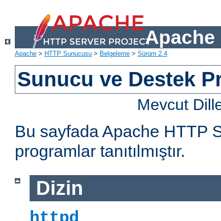
Apache 
Apache
>
HTTP Sunucusu
>
Belgeleme
>
Sürüm 2.4
Sunucu ve Destek Pr
Mevcut Dill
Bu sayfada Apache HTTP Sun
programlar tanıtılmıştır.
Dizin
httpd