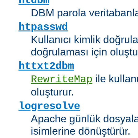
htdbm
DBM parola veritabanlar
htpasswd
Kullanıcı kimlik doğrul
doğrulaması için oluştu
httxt2dbm
ile kulla
RewriteMap
oluşturur.
logresolve
Apache günlük dosyalar
isimlerine dönüştürür.