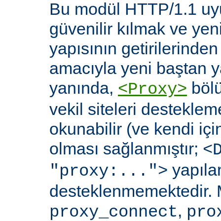
Bu modül HTTP/1.1 uyu
güvenilir kılmak ve yen
yapısının getirilerinde
amacıyla yeni baştan y
yanında,
bölü
<Proxy>
vekil siteleri destekl
okunabilir (ve kendi içi
olması sağlanmıştır;
<
yapılan
"proxy:...">
desteklenmemektedir. 
,
proxy_connect
pro