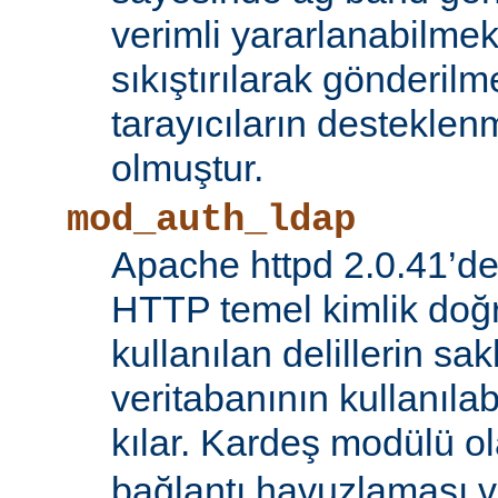
verimli yararlanabilmek 
sıkıştırılarak gönderilm
tarayıcıların destekl
olmuştur.
mod_auth_ldap
Apache httpd 2.0.41’de
HTTP temel kimlik doğ
kullanılan delillerin s
veritabanının kullanıl
kılar. Kardeş modülü o
bağlantı havuzlaması v