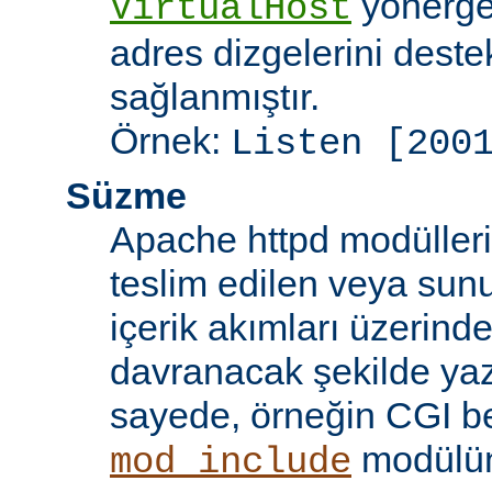
yönergel
VirtualHost
adres dizgelerini dest
sağlanmıştır.
Örnek:
Listen [200
Süzme
Apache httpd modülleri
teslim edilen veya sun
içerik akımları üzerind
davranacak şekilde yaz
sayede, örneğin CGI beti
modülü
mod_include