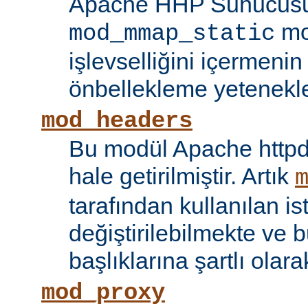
Apache HHP Sunucusu 
mo
mod_mmap_static
işlevselliğini içermeni
önbellekleme yetenekler
mod_headers
Bu modül Apache httpd
hale getirilmiştir. Artık
tarafından kullanılan is
değiştirilebilmekte ve b
başlıklarına şartlı olar
mod_proxy