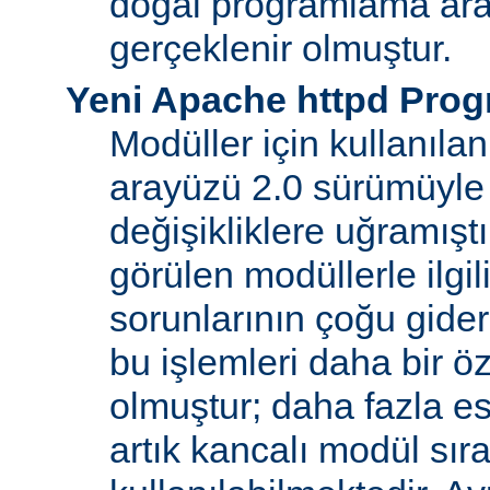
doğal programlama ara
gerçeklenir olmuştur.
Yeni Apache httpd Pro
Modüller için kullanıl
arayüzü 2.0 sürümüyle
değişikliklere uğramışt
görülen modüllerle ilgil
sorunlarının çoğu gider
bu işlemleri daha bir ö
olmuştur; daha fazla e
artık kancalı modül sır