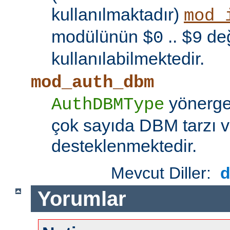
kullanılmaktadır)
mod_
modülünün
..
değ
$0
$9
kullanılabilmektedir.
mod_auth_dbm
yönerges
AuthDBMType
çok sayıda DBM tarzı v
desteklenmektedir.
Mevcut Diller:
Yorumlar