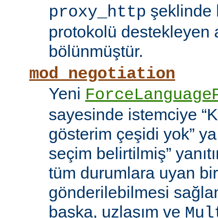
şeklinde h
proxy_http
protokolü destekleyen 
bölünmüştür.
mod_negotiation
Yeni
ForceLanguage
sayesinde istemciye “Ka
gösterim çeşidi yok” y
seçim belirtilmiş” yanı
tüm durumlara uyan bir
gönderilebilmesi sağla
başka, uzlaşım ve
Mul