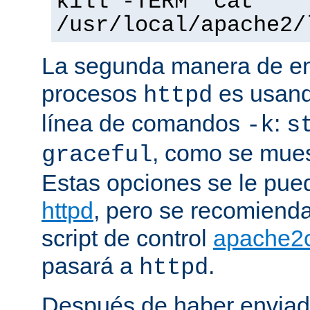
kill -TERM `cat
/usr/local/apache2/
La segunda manera de env
procesos
es usand
httpd
línea de comandos
:
-k
s
, como se mues
graceful
Estas opciones se le pued
httpd
, pero se recomiend
script de control
apache2c
pasará a
.
httpd
Después de haber enviad