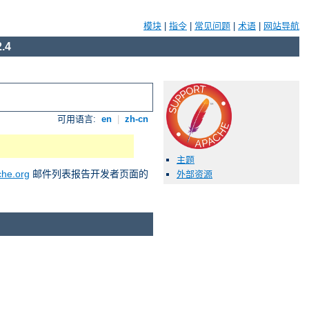
模块
|
指令
|
常见问题
|
术语
|
网站导航
.4
可用语言:
en
|
zh-cn
主题
he.org
邮件列表报告开发者页面的
外部资源