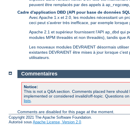
peuvent être remplacés par des appels à
ap_regcomp
Cadre d'application DBD (API pour base de données SQL
Avec Apache 1.x et 2.0, les modules nécessitant un pr
ceci peut s'avérer très inefficace, par exemple lorsqu
Apache 2.1 et supérieur fournissent l'API
qui p
ap_dbd
modules MPM threadés et non threadés), tandis que AP
Les nouveaux modules DEVRAIENT désormais utiliser c
existantes DEVRAIENT être mises à jour lorsque c'est
utilisateurs.
Commentaires
Notice:
This is not a Q&A section. Comments placed here should 
implemented or considered invalid/off-topic. Questions o
lists
.
Comments are disabled for this page at the moment.
Copyright 2021 The Apache Software Foundation.
Autorisé sous
Apache License, Version 2.0
.