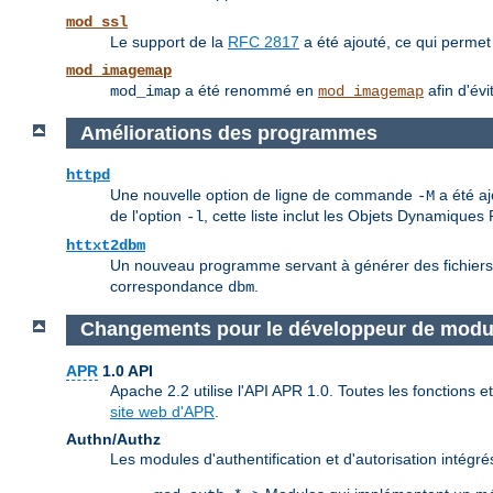
mod_ssl
Le support de la
RFC 2817
a été ajouté, ce qui permet
mod_imagemap
a été renommé en
afin d'évi
mod_imap
mod_imagemap
Améliorations des programmes
httpd
Une nouvelle option de ligne de commande
a été aj
-M
de l'option
, cette liste inclut les Objets Dynamique
-l
httxt2dbm
Un nouveau programme servant à générer des fichiers db
correspondance
.
dbm
Changements pour le développeur de modu
APR
1.0 API
Apache 2.2 utilise l'API APR 1.0. Toutes les fonctions
site web d'APR
.
Authn/Authz
Les modules d'authentification et d'autorisation intég