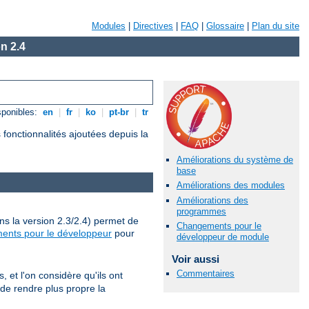
Modules
|
Directives
|
FAQ
|
Glossaire
|
Plan du site
n 2.4
sponibles:
en
|
fr
|
ko
|
pt-br
|
tr
fonctionnalités ajoutées depuis la
Améliorations du système de
base
Améliorations des modules
Améliorations des
programmes
ns la version 2.3/2.4) permet de
Changements pour le
ents pour le développeur
pour
développeur de module
Voir aussi
Commentaires
et l'on considère qu'ils ont
 de rendre plus propre la