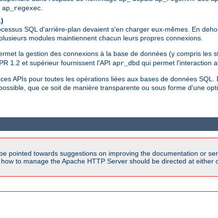
,
.
ap_regexec
)
ocessus SQL d'arrière-plan devaient s'en charger eux-mêmes. En dehors 
e plusieurs modules maintiennent chacun leurs propres connexions.
ermet la gestion des connexions à la base de données (y compris les st
R 1.2 et supérieur fournissent l'API
qui permet l'interaction 
apr_dbd
es APIs pour toutes les opérations liées aux bases de données SQL. 
 possible, que ce soit de manière transparente ou sous forme d'une o
be pointed towards suggestions on improving the documentation or ser
n how to manage the Apache HTTP Server should be directed at either ou