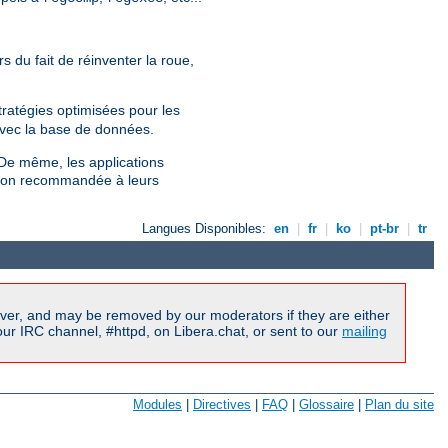
du fait de réinventer la roue,
ratégies optimisées pour les
avec la base de données.
De même, les applications
ption recommandée à leurs
Langues Disponibles:
en
|
fr
|
ko
|
pt-br
|
tr
ver, and may be removed by our moderators if they are either
r IRC channel, #httpd, on Libera.chat, or sent to our
mailing
Modules
|
Directives
|
FAQ
|
Glossaire
|
Plan du site