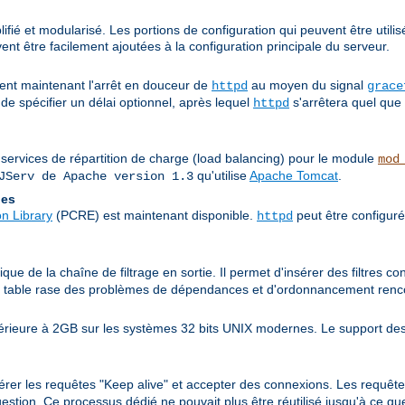
fié et modularisé. Les portions de configuration qui peuvent être utilis
nt être facilement ajoutées à la configuration principale du serveur.
nt maintenant l'arrêt en douceur de
au moyen du signal
httpd
grace
de spécifier un délai optionnel, après lequel
s'arrêtera quel que 
httpd
 services de répartition de charge (load balancing) pour le module
mod
qu'utilise
Apache Tomcat
.
JServ de Apache version 1.3
les
n Library
(PCRE) est maintenant disponible.
peut être configuré
httpd
ue de la chaîne de filtrage en sortie. Il permet d'insérer des filtres co
it table rase des problèmes de dépendances et d'ordonnancement rencon
périeure à 2GB sur les systèmes 32 bits UNIX modernes. Le support des
érer les requêtes "Keep alive" et accepter des connexions. Les requête
stion. Ce processus dédié ne pouvait plus être réutilisé jusqu'à ce que 