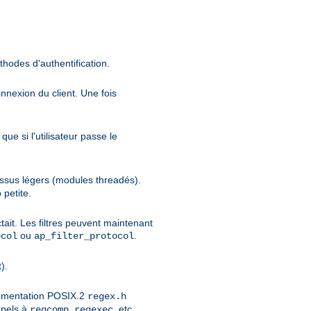
thodes d'authentification.
onnexion du client. Une fois
ue si l'utilisateur passe le
cessus légers (modules threadés).
 petite.
tait. Les filtres peuvent maintenant
ou
.
ocol
ap_filter_protocol
).
lémentation POSIX.2
regex.h
ppels à
,
, etc...
regcomp
regexec