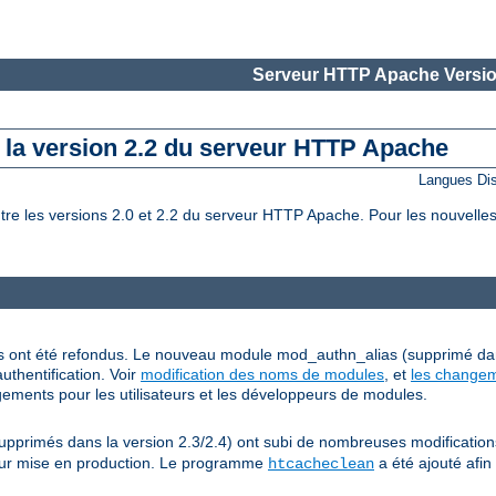
Serveur HTTP Apache Versio
e la version 2.2 du serveur HTTP Apache
Langues Di
 les versions 2.0 et 2.2 du serveur HTTP Apache. Pour les nouvelles 
grés ont été refondus. Le nouveau module mod_authn_alias (supprimé da
uthentification. Voir
modification des noms de modules
, et
les changem
ements pour les utilisateurs et les développeurs de modules.
rimés dans la version 2.3/2.4) ont subi de nombreuses modifications, 
 leur mise en production. Le programme
a été ajouté afin
htcacheclean