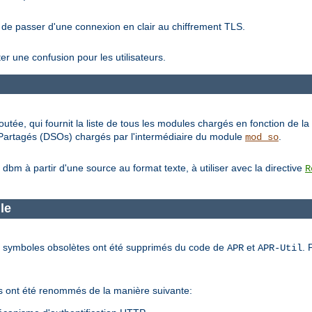
 de passer d'une connexion en clair au chiffrement TLS.
ter une confusion pour les utilisateurs.
outée, qui fournit la liste de tous les modules chargés en fonction de la 
s Partagés (DSOs) chargés par l'intermédiaire du module
.
mod_so
m à partir d'une source au format texte, à utiliser avec la directive
R
le
 et symboles obsolètes ont été supprimés du code de
et
. 
APR
APR-Util
rés ont été renommés de la manière suivante: