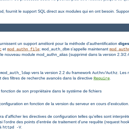
, fournit le support SQL direct aux modules qui en ont besoin. Supp
bd
rnissent un support amélioré pour la méthode d'authentification
diges
et
;
s'appelle maintenant
c
mod_authn_file
mod_auth_dbm
mod_auth
le nouveau module mod_authn_alias (supprimé dans la version 2.3/2.4) 
e
vers la version 2.2 du framework
. Les 
mod_auth_ldap
Authn/Authz
et des filtres de recherche avancés dans la directive
.
Require
fonction de son propriétaire dans le système de fichiers
nfiguration en fonction de la version du serveur en cours d'exécution
ra d'afficher les directives de configuration telles qu'elles sont interp
si l'ordre des points d'entrée de traitement d'une requête (request hoo
 à
.
httpd -V