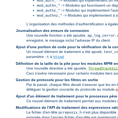
-> Modules qui implémentent un mé
mod_auth_*
-> Modules qui fournissent un dispo
mod_authn_*
-> Modules qui implémentent l'auto
mod_authz_*
-> Modules qui implémentent à la f
mod_authnz_*
L'organisation des méthodes d'authentification a égalem
Journalisation des erreurs de connexion
Une nouvelle fonction a été ajoutée,
,
ap_log_cerror
enregistré, le message inclut l'adresse IP du client.
Ajout d'une portion de code pour la vérification de la co
Un nouvel élément de traitement a été ajouté,
test_c
paramètre
à
.
-t
httpd
Définition de la taille de la pile pour les modules MPM e
Une nouvelle directive a été ajoutée,
ThreadStackSiz
Ceci s'avère nécessaire pour certains modules tiers sur 
Gestion de protocole pour les filtres en sortie
Par le passé, chaque filtre devait s'assurer que les en-
déléguer la gestion courante du protocole au module
m
Ajout d'un élément de traitement pour le processus père
Ce nouvel élément de traitement permet aux modules de
Modifications de l'API de traitement des expressions rat
Le fichier d'en-tête
n'est plus disponible 
pcreposix.h
exposée dans l'ancien fichier d'en-tête est maintena