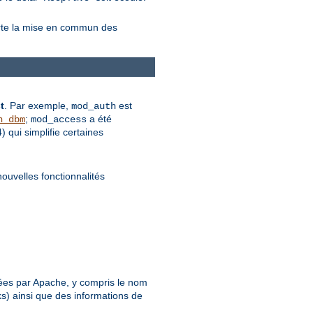
orte la mise en commun des
t
. Par exemple,
est
mod_auth
;
a été
n_dbm
mod_access
qui simplifie certaines
nouvelles fonctionnalités
.
rétées par Apache, y compris le nom
ks) ainsi que des informations de