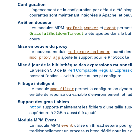
Configuration
L'agencement de la configuration par défaut a été simpli
courantes sont maintenant intégrées à Apache, et peuve
Arrêt en douceur
Les modules MPM
,
et
permette
prefork
worker
event
a été ajoutée dans le but 
GracefulShutdownTimeout
cours.
Mise en oeuvre du proxy
Le nouveau module
fournit des
mod_proxy_balancer
ajoute le support pour le
mod_proxy_ajp
Protocole 
Mise à jour de la bibliothèque des expressions rationnel
La version 5.0 de la
Perl Compatible Regular Expressio
passant l'option
au script configure.
--with-pcre
Filtrage intelligent
Le module
permet la configuration dynamiq
mod_filter
en-tête de réponse ou variable d'environnement, et fa
Support des gros fichiers
supporte maintenant les fichiers d'une taille su
httpd
supérieure à 2GB a aussi été ajouté.
Module MPM Event
Le module MPM
utilise un thread séparé pour g
event
traditionnellement un processus httpd dédié pour leur ge