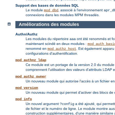
Support des bases de données SQL
Le module
, associé à l'environnement
mod_dbd
apr_d
connexions dans les modules MPM threadés.
Améliorations des modules
Authn/Authz
Les modules du répertoire aaa ont été renommés et fou
maintenant scindé en deux modules :
mod_auth_basi
renommé en
. Est également apparu 
mod_authz_host
configurations d'authentification.
mod_authnz_ldap
Ce module est un portage de la version 2.0 du modul
comprennent l'utilisation des valeurs d'attributs LDAP 
mod_authz_owner
Un nouveau module qui autorise l'accès à un fichier en 
mod_version
Un nouveau module qui permet d'activer des blocs de co
mod_info
Un nouvel argument
a été ajouté, qui permett
?config
de fichier et le numéro de ligne. Le module montre aus
construction supplémentaires, d'une manière similaire