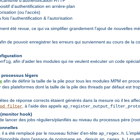
canisme d'authentification HTTP
sitif d'authentification en arrière-plan
risation (ou l'accès)
ois l'authentification & l'autorisation
ent été revue, ce qui va simplifier grandement l'ajout de nouvelles mé
 afin de pouvoir enregistrer les erreurs qui surviennent au cours de la c
nfiguration
, afin d'aider les modules qui ne veulent exécuter un code spécial q
onfig
n processus légers
afin de définir la taille de la pile pour tous les modules MPM en pro
e
des plateformes dont la taille de la pile des threads par défaut est trop
têtes de réponse corrects étaient générés dans la mesure où il les affec
, à l'aide des appels
od_filter
ap_register_output_filter_prot
 (monitor hook)
 lancer des jobs réguliers/planifiés au niveau du processus père (root
ionnelles
; il a été remplacé par le nouveau fichier d'en-tête
. L'imp
ap_regex.h
nt disponible dans l'espace de nommage
depuis
. Les a
ap_
ap_regex.h