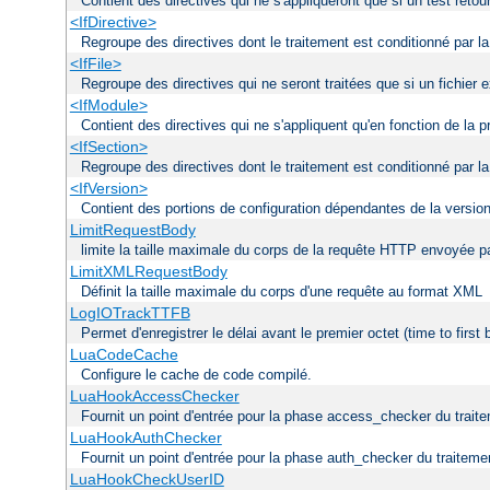
Contient des directives qui ne s'appliqueront que si un test reto
<IfDirective>
Regroupe des directives dont le traitement est conditionné par la
<IfFile>
Regroupe des directives qui ne seront traitées que si un fichier
<IfModule>
Contient des directives qui ne s'appliquent qu'en fonction de la
<IfSection>
Regroupe des directives dont le traitement est conditionné par la
<IfVersion>
Contient des portions de configuration dépendantes de la versio
LimitRequestBody
limite la taille maximale du corps de la requête HTTP envoyée par
LimitXMLRequestBody
Définit la taille maximale du corps d'une requête au format XML
LogIOTrackTTFB
Permet d'enregistrer le délai avant le premier octet (time to first
LuaCodeCache
Configure le cache de code compilé.
LuaHookAccessChecker
Fournit un point d'entrée pour la phase access_checker du traite
LuaHookAuthChecker
Fournit un point d'entrée pour la phase auth_checker du traiteme
LuaHookCheckUserID