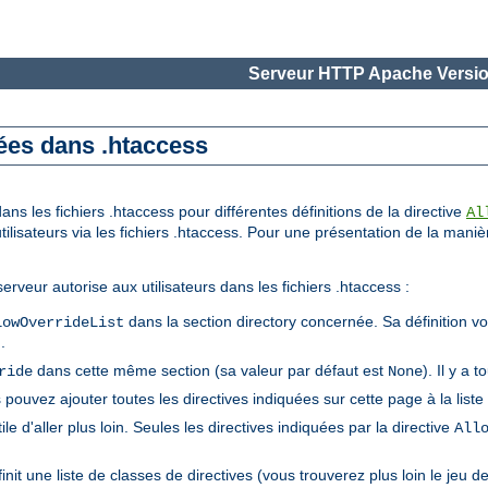
Serveur HTTP Apache Versio
sées dans .htaccess
ns les fichiers .htaccess pour différentes définitions de la directive
Al
utilisateurs via les fichiers .htaccess. Pour une présentation de la maniè
erveur autorise aux utilisateurs dans les fichiers .htaccess :
dans la section directory concernée. Sa définition vou
lowOverrideList
).
dans cette même section (sa valeur par défaut est
). Il y a 
ride
None
 pouvez ajouter toutes les directives indiquées sur cette page à la liste
tile d'aller plus loin. Seules les directives indiquées par la directive
All
init une liste de classes de directives (vous trouverez plus loin le jeu 