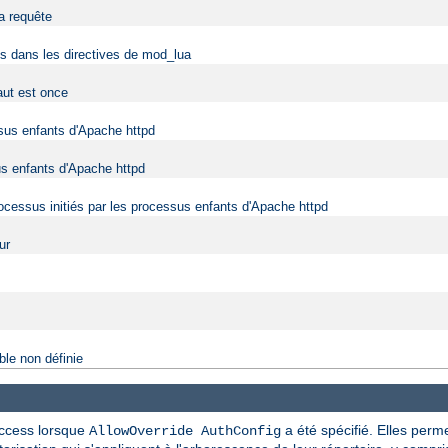
la requête
fs dans les directives de mod_lua
aut est once
ssus enfants d'Apache httpd
us enfants d'Apache httpd
rocessus initiés par les processus enfants d'Apache httpd
ur
ble non définie
taccess lorsque
a été spécifié. Elles perme
AllowOverride AuthConfig