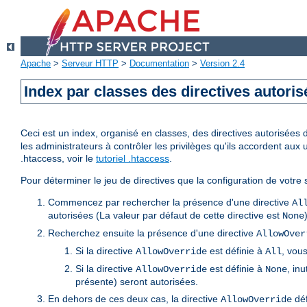
Apache
>
Serveur HTTP
>
Documentation
>
Version 2.4
Index par classes des directives autori
Ceci est un index, organisé en classes, des directives autorisées da
les administrateurs à contrôler les privilèges qu'ils accordent aux 
.htaccess, voir le
tutoriel .htaccess
.
Pour déterminer le jeu de directives que la configuration de votre s
Commencez par rechercher la présence d'une directive
Al
autorisées (La valeur par défaut de cette directive est
None
Recherchez ensuite la présence d'une directive
AllowOver
Si la directive
est définie à
, vous
AllowOverride
All
Si la directive
est définie à
, inu
AllowOverride
None
présente) seront autorisées.
En dehors de ces deux cas, la directive
déf
AllowOverride