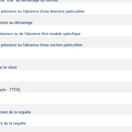
urne "vrai" au démarrage du serveur
 présence ou l'absence d'une directive particulière
 existe au démarrage
 présence ou de l'absence d'un module spécifique
 présence ou l'absence d'une section particulière
n
 le client
 byte - TTFB)
ment de la requête
nt de la requête