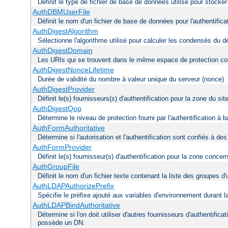
Définit le type de fichier de base de données utilisé pour stocke
AuthDBMUserFile
Définit le nom d'un fichier de base de données pour l'authentifica
AuthDigestAlgorithm
Sélectionne l'algorithme utilisé pour calculer les condensés du d
AuthDigestDomain
Les URIs qui se trouvent dans le même espace de protection con
AuthDigestNonceLifetime
Durée de validité du nombre à valeur unique du serveur (nonce)
AuthDigestProvider
Définit le(s) fournisseurs(s) d'authentification pour la zone du s
AuthDigestQop
Détermine le niveau de protection fourni par l'authentification à
AuthFormAuthoritative
Détermine si l'autorisation et l'authentification sont confiés à d
AuthFormProvider
Définit le(s) fournisseur(s) d'authentification pour la zone concer
AuthGroupFile
Définit le nom d'un fichier texte contenant la liste des groupes d'u
AuthLDAPAuthorizePrefix
Spécifie le préfixe ajouté aux variables d'environnement durant l
AuthLDAPBindAuthoritative
Détermine si l'on doit utiliser d'autres fournisseurs d'authentifica
possède un DN.