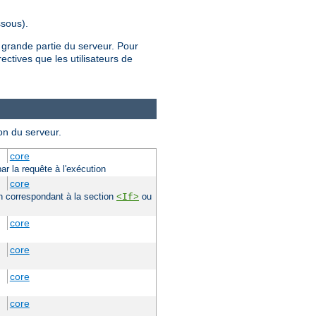
sous).
 grande partie du serveur. Pour
rectives que les utilisateurs de
on du serveur.
core
ar la requête à l'exécution
core
ion correspondant à la section
ou
<If>
core
core
core
core