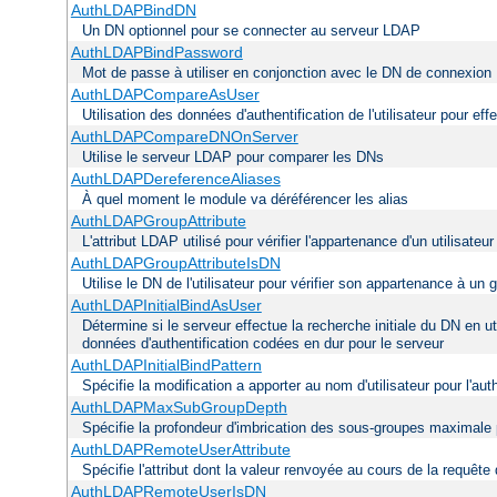
AuthLDAPBindDN
Un DN optionnel pour se connecter au serveur LDAP
AuthLDAPBindPassword
Mot de passe à utiliser en conjonction avec le DN de connexion
AuthLDAPCompareAsUser
Utilisation des données d'authentification de l'utilisateur pour ef
AuthLDAPCompareDNOnServer
Utilise le serveur LDAP pour comparer les DNs
AuthLDAPDereferenceAliases
À quel moment le module va déréférencer les alias
AuthLDAPGroupAttribute
L'attribut LDAP utilisé pour vérifier l'appartenance d'un utilisateu
AuthLDAPGroupAttributeIsDN
Utilise le DN de l'utilisateur pour vérifier son appartenance à un 
AuthLDAPInitialBindAsUser
Détermine si le serveur effectue la recherche initiale du DN en ut
données d'authentification codées en dur pour le serveur
AuthLDAPInitialBindPattern
Spécifie la modification a apporter au nom d'utilisateur pour l'a
AuthLDAPMaxSubGroupDepth
Spécifie la profondeur d'imbrication des sous-groupes maximale p
AuthLDAPRemoteUserAttribute
Spécifie l'attribut dont la valeur renvoyée au cours de la requêt
AuthLDAPRemoteUserIsDN