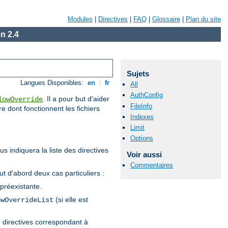
Modules
|
Directives
|
FAQ
|
Glossaire
|
Plan du site
n 2.4
Sujets
Langues Disponibles:
en
|
fr
All
AuthConfig
. Il a pour but d'aider
lowOverride
FileInfo
re dont fonctionnent les fichiers
Indexes
Limit
Options
s indiquera la liste des directives
Voir aussi
Commentaires
tout d'abord deux cas particuliers :
 préexistante.
(si elle est
owOverrideList
de directives correspondant à