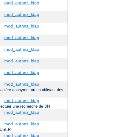
mod_authnz_ldap
mod_authnz_ldap
mod_authnz_ldap
mod_authnz_ldap
mod_authnz_ldap
mod_authnz_ldap
mod_authnz_ldap
mod_authnz_ldap
 manière anonyme, ou en utilisant des
mod_authnz_ldap
effectuer une recherche de DN
mod_authnz_ldap
mod_authnz_ldap
TE_USER
mod_authnz_ldap