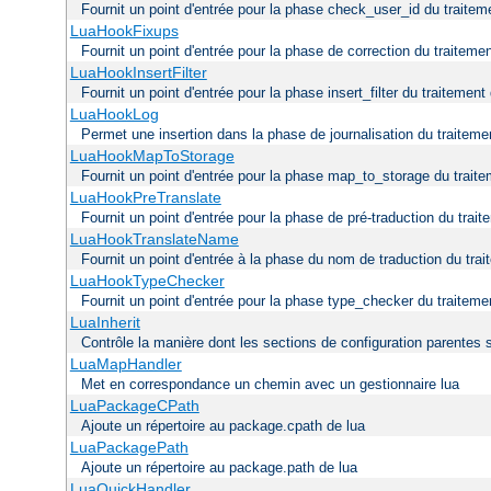
Fournit un point d'entrée pour la phase check_user_id du traitem
LuaHookFixups
Fournit un point d'entrée pour la phase de correction du traitemen
LuaHookInsertFilter
Fournit un point d'entrée pour la phase insert_filter du traitement
LuaHookLog
Permet une insertion dans la phase de journalisation du traiteme
LuaHookMapToStorage
Fournit un point d'entrée pour la phase map_to_storage du traite
LuaHookPreTranslate
Fournit un point d'entrée pour la phase de pré-traduction du trai
LuaHookTranslateName
Fournit un point d'entrée à la phase du nom de traduction du trai
LuaHookTypeChecker
Fournit un point d'entrée pour la phase type_checker du traiteme
LuaInherit
Contrôle la manière dont les sections de configuration parentes 
LuaMapHandler
Met en correspondance un chemin avec un gestionnaire lua
LuaPackageCPath
Ajoute un répertoire au package.cpath de lua
LuaPackagePath
Ajoute un répertoire au package.path de lua
LuaQuickHandler