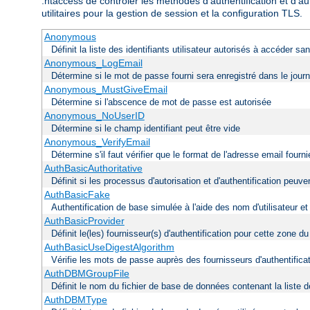
.htaccess de contrôler les méthodes d'authentification et d'au
utilitaires pour la gestion de session et la configuration TLS.
Anonymous
Définit la liste des identifiants utilisateur autorisés à accéder s
Anonymous_LogEmail
Détermine si le mot de passe fourni sera enregistré dans le journ
Anonymous_MustGiveEmail
Détermine si l'abscence de mot de passe est autorisée
Anonymous_NoUserID
Détermine si le champ identifiant peut être vide
Anonymous_VerifyEmail
Détermine s'il faut vérifier que le format de l'adresse email fou
AuthBasicAuthoritative
Définit si les processus d'autorisation et d'authentification peu
AuthBasicFake
Authentification de base simulée à l'aide des nom d'utilisateur e
AuthBasicProvider
Définit le(les) fournisseur(s) d'authentification pour cette zone d
AuthBasicUseDigestAlgorithm
Vérifie les mots de passe auprès des fournisseurs d'authentificati
AuthDBMGroupFile
Définit le nom du fichier de base de données contenant la liste de
AuthDBMType