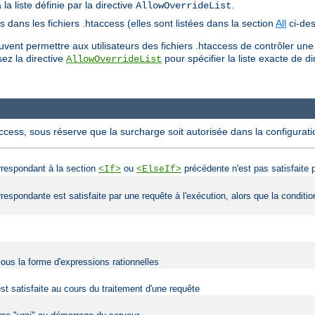
a liste définie par la directive
.
AllowOverrideList
es dans les fichiers .htaccess (elles sont listées dans la section
All
ci-des
ent permettre aux utilisateurs des fichiers .htaccess de contrôler une
lisez la directive
pour spécifier la liste exacte de di
AllowOverrideList
access, sous réserve que la surcharge soit autorisée dans la configurati
orrespondant à la section
ou
précédente n'est pas satisfaite p
<If>
<ElseIf>
orrespondante est satisfaite par une requête à l'exécution, alors que la condit
sous la forme d'expressions rationnelles
est satisfaite au cours du traitement d'une requête