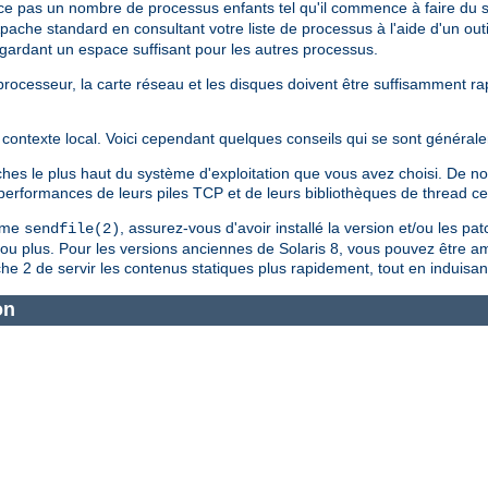
ce pas un nombre de processus enfants tel qu'il commence à faire du
Apache standard en consultant votre liste de processus à l'aide d'un outi
n gardant un espace suffisant pour les autres processus.
le processeur, la carte réseau et les disques doivent être suffisamment 
contexte local. Voici cependant quelques conseils qui se sont générale
tches le plus haut du système d'exploitation que vous avez choisi. De
s performances de leurs piles TCP et de leurs bibliothèques de thread c
tème
, assurez-vous d'avoir installé la version et/ou les pa
sendfile(2)
4 ou plus. Pour les versions anciennes de Solaris 8, vous pouvez être a
e 2 de servir les contenus statiques plus rapidement, tout en induisan
on