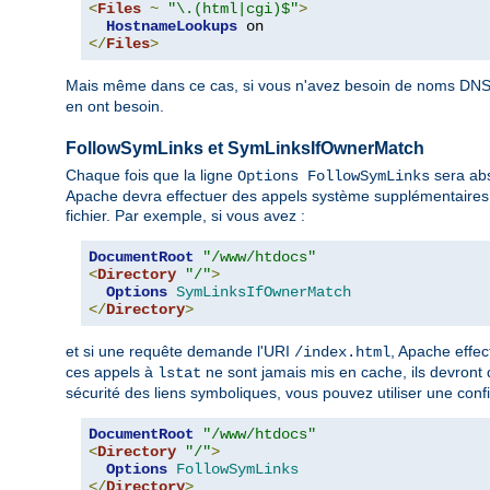
<
Files
~
"\.(html|cgi)$"
>
HostnameLookups
</
Files
>
Mais même dans ce cas, si vous n'avez besoin de noms DNS 
en ont besoin.
FollowSymLinks et SymLinksIfOwnerMatch
Chaque fois que la ligne
sera abs
Options FollowSymLinks
Apache devra effectuer des appels système supplémentaires 
fichier. Par exemple, si vous avez :
DocumentRoot
"/www/htdocs"
<
Directory
"/"
>
Options
SymLinksIfOwnerMatch
</
Directory
>
et si une requête demande l'URI
, Apache effe
/index.html
ces appels à
ne sont jamais mis en cache, ils devront
lstat
sécurité des liens symboliques, vous pouvez utiliser une confi
DocumentRoot
"/www/htdocs"
<
Directory
"/"
>
Options
FollowSymLinks
</
Directory
>