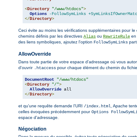
<
Directory
"/www/htdocs"
>
Options
-FollowSymLinks
+SymLinksIfOwnerMat
</
Directory
>
Ceci évite au moins les vérifications supplémentaires pour le
chemins définis par les directives
ou
en 
Alias
RewriteRule
des liens symboliques, ajoutez l'option
parto
FollowSymLinks
AllowOverride
Dans toute partie de votre espace d'adressage où vous autoris
d'ouvrir
pour chaque élément du chemin du fichie
.htaccess
DocumentRoot
"/www/htdocs"
<
Directory
"/"
>
AllowOverride
</
Directory
>
et qu'une requête demande l'URI
, Apache tent
/index.html
celles évoquées précédemment pour
Options FollowSymL
espace d'adressage.
Négociation
Dans la mesure du possible, évitez toute négociation de cont