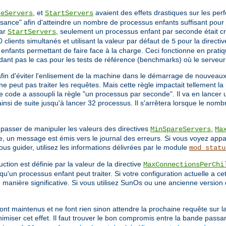
, et
avaient des effets drastiques sur les pe
reServers
StartServers
sance" afin d'atteindre un nombre de processus enfants suffisant pour s
par
, seulement un processus enfant par seconde était cré
StartServers
 clients simultanés et utilisant la valeur par défaut de
pour la directi
5
nfants permettant de faire face à la charge. Ceci fonctionne en pratiq
dant pas le cas pour les tests de référence (benchmarks) où le serveu
afin d'éviter l'enlisement de la machine dans le démarrage de nouveau
e peut pas traiter les requêtes. Mais cette règle impactait tellement 
le code a assoupli la règle "un processus par seconde". Il va en lancer
nsi de suite jusqu'à lancer 32 processus. Il s'arrêtera lorsque le nomb
 passer de manipuler les valeurs des directives
,
MinSpareServers
Ma
, un message est émis vers le journal des erreurs. Si vous voyez appa
 guider, utilisez les informations délivrées par le module
mod_statu
ction est définie par la valeur de la directive
MaxConnectionsPerChi
qu'un processus enfant peut traiter. Si votre configuration actuelle a ce
de manière significative. Si vous utilisez SunOs ou une ancienne version 
ont maintenus et ne font rien sinon attendre la prochaine requête sur l
imiser cet effet. Il faut trouver le bon compromis entre la bande passa