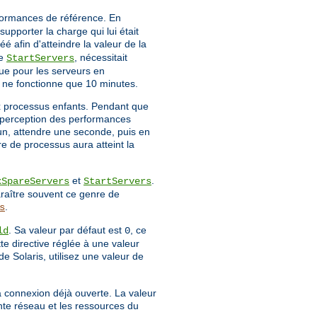
rformances de référence. En
upporter la charge qui lui était
é afin d'atteindre la valeur de la
ve
, nécessitait
StartServers
ue pour les serveurs en
r ne fonctionne que 10 minutes.
x processus enfants. Pendant que
la perception des performances
 un, attendre une seconde, puis en
re de processus aura atteint la
et
.
xSpareServers
StartServers
raître souvent ce genre de
.
s
. Sa valeur par défaut est
, ce
ld
0
tte directive réglée à une valeur
de Solaris, utilisez une valeur de
a connexion déjà ouverte. La valeur
nte réseau et les ressources du