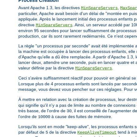
Process Creation
Avant Apache 1.3, les directives
,
MinSpareServers
MaxSpa
particulier, Apache avait besoin d'un délai de "montée en puis
appliquée. Après le lancement initial des processus enfants 
directive
. Ainsi, un serveur accédé par 100
MinSpareServers
environ 95 secondes pour lancer suffisamment de processus e
production, car ils sont rarement redémarrés. Ce n'est cepen
La règle "un processus par seconde" avait été implémentée 
la machine est occupée à lancer des processus enfants, elle n
d'Apache qu'elle a dû être remplacée. A partir d'Apache 1.3, 
lancer deux, attendre une seconde, puis en lancer quatre et ai
valeur définie par la directive
.
MinSpareServers
Ceci s'avère suffisamment réactif pour pouvoir en général se
Lorsque plus de 4 processus enfants sont lancés par seconde
message, vous devez vous pencher sur ces réglages. Pour vous
À mettre en relation avec la création de processus, leur destru
qui signifie qu'il n'y a pas de limite au nombre de connexions 
très basse, de l'ordre de
, il est conseillé de l'augmenter 
30
l'ordre de
à cause des fuites de mémoire.
10000
Lorsqu'ils sont en mode "keep-alive", les processus enfants s
par défaut de
de la directive
tend à min
5
KeepAliveTimeout