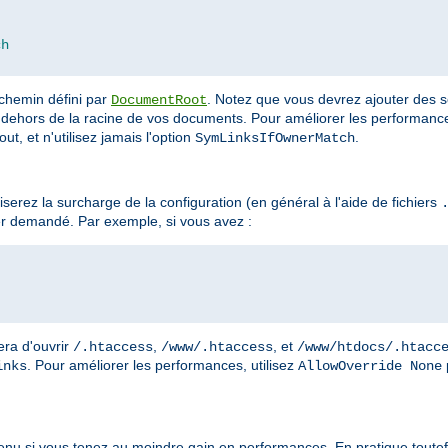
ch
 chemin défini par
. Notez que vous devrez ajouter des s
DocumentRoot
dehors de la racine de vos documents. Pour améliorer les performances
ut, et n'utilisez jamais l'option
.
SymLinksIfOwnerMatch
erez la surcharge de la configuration (en général à l'aide de fichiers
r demandé. Par exemple, si vous avez :
era d'ouvrir
,
, et
/.htaccess
/www/.htaccess
/www/htdocs/.htacc
. Pour améliorer les performances, utilisez
inks
AllowOverride None
enu si vous tenez au moindre gain en performances. En pratique toutefo