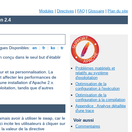
Modules
|
Directives
|
FAQ
|
Glossaire
|
Plan du site
n 2.4
gues Disponibles:
en
|
fr
|
ko
|
tr
 conçu dans le seul but d'établir
Problèmes matériels et
r et sa personnalisation. La
relatifs au système
nt affecter les performances de
d'exploitation
une installation d'Apache 2.x.
Optimisation de la
oitation, tandis que d'autres
configuration à l'exécution
Optimisation de la
configuration à la compilation
Appendice : Analyse détaillée
d'une trace
is avoir à utiliser le swap, car le
Voir aussi
ncite les utilisateurs à cliquer sur
Commentaires
a valeur de la directive