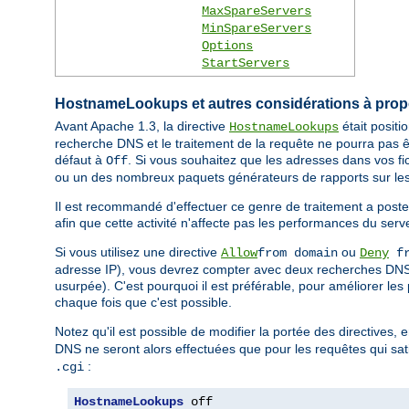
MaxSpareServers
MinSpareServers
Options
StartServers
HostnameLookups et autres considérations à pro
Avant Apache 1.3, la directive
était posit
HostnameLookups
recherche DNS et le traitement de la requête ne pourra pas ê
défaut à
. Si vous souhaitez que les adresses dans vos fi
Off
ou un des nombreux paquets générateurs de rapports sur les
Il est recommandé d'effectuer ce genre de traitement a poste
afin que cette activité n'affecte pas les performances du serv
Si vous utilisez une directive
ou
Allow
from domain
Deny
fr
adresse IP), vous devrez compter avec deux recherches DNS (
usurpée). C'est pourquoi il est préférable, pour améliorer les
chaque fois que c'est possible.
Notez qu'il est possible de modifier la portée des directives, 
DNS ne seront alors effectuées que pour les requêtes qui sati
:
.cgi
HostnameLookups