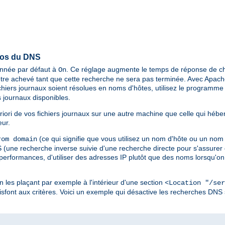
pos du DNS
ionnée par défaut à
. Ce réglage augmente le temps de réponse de ch
On
tre achevé tant que cette recherche ne sera pas terminée. Avec Apache 
chiers journaux soient résolues en noms d'hôtes, utilisez le programm
 journaux disponibles.
riori de vos fichiers journaux sur une autre machine que celle qui hébe
eur.
(ce qui signifie que vous utilisez un nom d'hôte ou un nom
om domain
une recherche inverse suivie d'une recherche directe pour s'assurer q
 performances, d'utiliser des adresses IP plutôt que des noms lorsqu'on 
en les plaçant par exemple à l'intérieur d'une section
<Location "/ser
sfont aux critères. Voici un exemple qui désactive les recherches DNS 