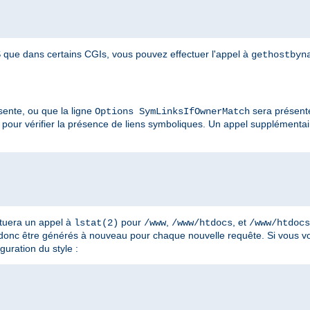
que dans certains CGIs, vous pouvez effectuer l'appel à
gethostbyn
ente, ou que la ligne
sera présent
Options SymLinksIfOwnerMatch
pour vérifier la présence de liens symboliques. Un appel supplémenta
ctuera un appel à
pour
,
, et
lstat(2)
/www
/www/htdocs
/www/htdocs
 donc être générés à nouveau pour chaque nouvelle requête. Si vous vo
guration du style :