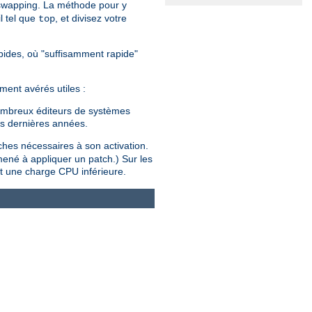
 swapping. La méthode pour y
l tel que
, et divisez votre
top
rapides, où "suffisamment rapide"
ment avérés utiles :
 nombreux éditeurs de systèmes
es dernières années.
tches nécessaires à son activation.
mené à appliquer un patch.) Sur les
t une charge CPU inférieure.