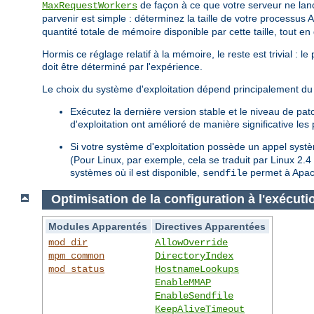
de façon à ce que votre serveur ne lan
MaxRequestWorkers
parvenir est simple : déterminez la taille de votre processus 
quantité totale de mémoire disponible par cette taille, tout e
Hormis ce réglage relatif à la mémoire, le reste est trivial : 
doit être déterminé par l'expérience.
Le choix du système d'exploitation dépend principalement du 
Exécutez la dernière version stable et le niveau de pa
d'exploitation ont amélioré de manière significative le
Si votre système d'exploitation possède un appel sys
(Pour Linux, par exemple, cela se traduit par Linux 2.
systèmes où il est disponible,
permet à Apach
sendfile
Optimisation de la configuration à l'exécuti
Modules Apparentés
Directives Apparentées
mod_dir
AllowOverride
mpm_common
DirectoryIndex
mod_status
HostnameLookups
EnableMMAP
EnableSendfile
KeepAliveTimeout