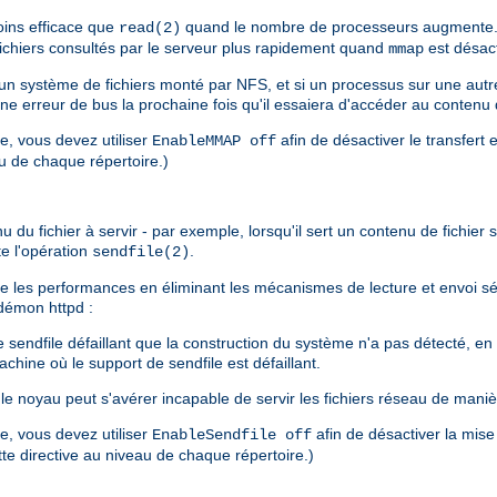
ins efficace que
quand le nombre de processeurs augmente. 
read(2)
 fichiers consultés par le serveur plus rapidement quand
est désact
mmap
s un système de fichiers monté par NFS, et si un processus sur une au
une erreur de bus la prochaine fois qu'il essaiera d'accéder au contenu
re, vous devez utiliser
afin de désactiver le transfert 
EnableMMAP off
au de chaque répertoire.)
u fichier à servir - par exemple, lorsqu'il sert un contenu de fichier sta
te l'opération
.
sendfile(2)
liore les performances en éliminant les mécanismes de lecture et envoi 
u démon httpd :
endfile défaillant que la construction du système n'a pas détecté, en pa
chine où le support de sendfile est défaillant.
e noyau peut s'avérer incapable de servir les fichiers réseau de maniè
re, vous devez utiliser
afin de désactiver la mise
EnableSendfile off
ette directive au niveau de chaque répertoire.)