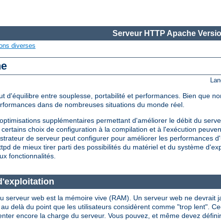
Serveur HTTP Apache Versio
ons diverses
he
Lan
d'équilibre entre souplesse, portabilité et performances. Bien que non
performances dans de nombreuses situations du monde réel.
timisations supplémentaires permettant d'améliorer le débit du serveu
certains choix de configuration à la compilation et à l'exécution peuve
strateur de serveur peut configurer pour améliorer les performances d'
d de mieux tirer parti des possibilités du matériel et du système d'expl
ux fonctionnalités.
'exploitation
u serveur web est la mémoire vive (RAM). Un serveur web ne devrait jama
là du point que les utilisateurs considèrent comme "trop lent". Ceci i
enter encore la charge du serveur. Vous pouvez, et même devez définir l