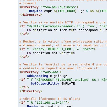
# travail
<
Directory
"/foo/bar/business"
>
Require
 expr 
%{
TIME_HOUR
}
-
gt 
9
&&
%{
TIM
</
Directory
>
# Vérifie si un en-tête HTTP correspond à une
<
If
"%{HTTP:X-example-header} in { 'foo', 'ba
La
 d
é
finition de l
'
en-t
ê
te correspond 
à
 u
</
If
>
# Recherche la valeur d'une expression ration
# d'environnement, et renvoie la négation du 
<
If
"! reqenv('REDIRECT_FOO') =~ /bar/"
>
La
 condition est v
é
rifi
é
</
If
>
# Vérifie le résultat de la recherche d'une c
# contexte de répertoire avec l'option -f
<
Directory
"/var/www"
>
AddEncoding
<
If
"-f '%{REQUEST_FILENAME}.unzipme' && ! %{
SetOutputFilter
</
If
>
</
Directory
>
# Vérifie l'adresse IP du client
<
If
"-R '192.168.1.0/24'"
>
Header