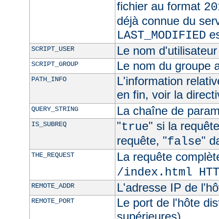
fichier au format
20
déjà connue du ser
es
LAST_MODIFIED
Le nom d'utilisateur 
SCRIPT_USER
Le nom du groupe au
SCRIPT_GROUP
L'information relat
PATH_INFO
en fin, voir la direct
La chaîne de param
QUERY_STRING
"
" si la requê
IS_SUBREQ
true
requête, "
" d
false
La requête complèt
THE_REQUEST
/index.html HT
L'adresse IP de l'hô
REMOTE_ADDR
Le port de l'hôte di
REMOTE_PORT
supérieures)