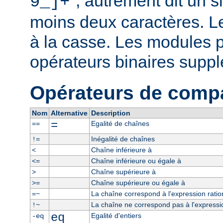
", autrement dit un 
9_]+
moins deux caractères. L
à la casse. Les modules p
opérateurs binaires supp
Opérateurs de comp
Nom
Alternative
Description
=
Egalité de chaînes
==
Inégalité de chaînes
!=
Chaîne inférieure à
<
Chaîne inférieure ou égale à
<=
Chaîne supérieure à
>
Chaîne supérieure ou égale à
>=
La chaîne correspond à l'expression ratio
=~
La chaîne ne correspond pas à l'expressio
!~
eq
Egalité d'entiers
-eq