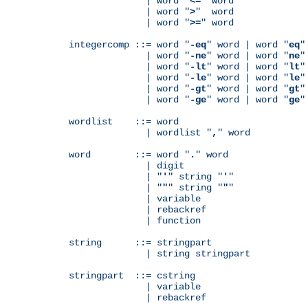
              | word "
<=
" word

              | word "
>
"  word

              | word "
>=
" word

integercomp ::= word "
-eq
" word | word "
eq
"
              | word "
-ne
" word | word "
ne
"
              | word "
-lt
" word | word "
lt
"
              | word "
-le
" word | word "
le
"
              | word "
-gt
" word | word "
gt
"
              | word "
-ge
" word | word "
ge
"
wordlist    ::= word

              | wordlist "
,
" word

word        ::= word "
.
" word

              | digit

              | "
'
" string "
'
"

              | "
"
" string "
"
"

              | variable

	      | rebackref

              | function

string      ::= stringpart

              | string stringpart

stringpart  ::= cstring

              | variable

	      | rebackref
