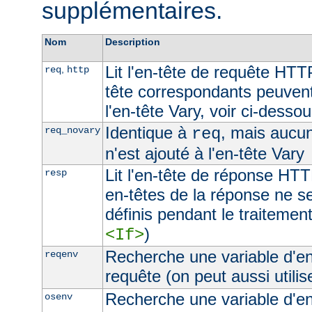
supplémentaires.
Nom
Description
Lit l'en-tête de requête HTT
,
req
http
tête correspondants peuvent
l'en-tête Vary, voir ci-desso
Identique à
, mais aucu
req_novary
req
n'est ajouté à l'en-tête Vary
Lit l'en-tête de réponse HTT
resp
en-têtes de la réponse ne s
définis pendant le traitement
)
<If>
Recherche une variable d'e
reqenv
requête (on peut aussi utilis
Recherche une variable d'e
osenv