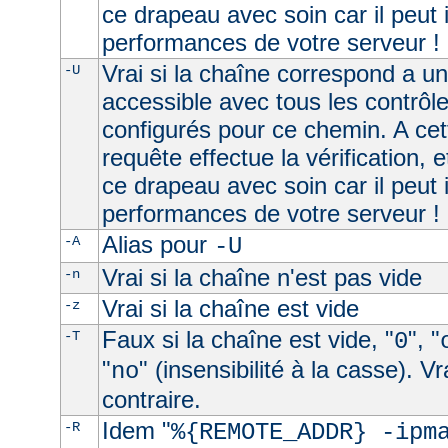
ce drapeau avec soin car il peut 
performances de votre serveur !
Vrai si la chaîne correspond a u
-U
accessible avec tous les contrôl
configurés pour ce chemin. A cet
requête effectue la vérification, e
ce drapeau avec soin car il peut 
performances de votre serveur !
Alias pour
-A
-U
Vrai si la chaîne n'est pas vide
-n
Vrai si la chaîne est vide
-z
Faux si la chaîne est vide, "
", "
-T
0
"
" (insensibilité à la casse). V
no
contraire.
Idem "
-R
%{REMOTE_ADDR} -ipm