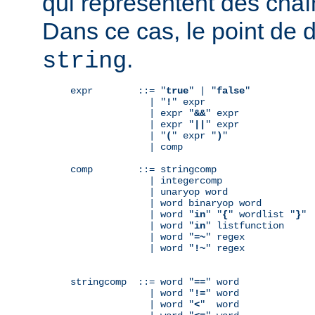
qui représentent des chaî
Dans ce cas, le point de 
.
string
expr        ::= "
true
" | "
false
"

              | "
!
" expr

              | expr "
&&
" expr

              | expr "
||
" expr

              | "
(
" expr "
)
"

              | comp

comp        ::= stringcomp

              | integercomp

              | unaryop word

              | word binaryop word

              | word "
in
" "
{
" wordlist "
}
"

              | word "
in
" listfunction

              | word "
=~
" regex

              | word "
!~
" regex

stringcomp  ::= word "
==
" word

              | word "
!=
" word

              | word "
<
"  word
