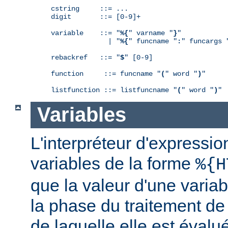
cstring     ::= ...

digit       ::= [0-9]+

variable    ::= "
%{
" varname "
}
"

              | "
%{
" funcname "
:
" funcargs 
rebackref   ::= "
$
" [0-9]

function     ::= funcname "
(
" word "
)
"

listfunction ::= listfuncname "
(
" word "
)
"
Variables
L'interpréteur d'expressio
variables de la forme
%{H
que la valeur d'une varia
la phase du traitement de
de laquelle elle est éval