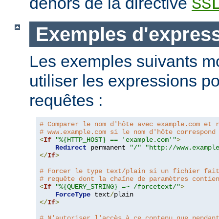
dehors de la directive
SS
Exemples d'expres
Les exemples suivants m
utiliser les expressions p
requêtes :
# Comparer le nom d'hôte avec example.com et 
# www.example.com si le nom d'hôte correspond
<
If
"%{HTTP_HOST} == 'example.com'"
>
Redirect
 permanent 
"/"
"http://www.exampl
</
If
>
# Forcer le type text/plain si un fichier fai
# requête dont la chaîne de paramètres contie
<
If
"%{QUERY_STRING} =~ /forcetext/"
>
ForceType
 text
/
</
If
>
# N'autoriser l'accès à ce contenu que pendan