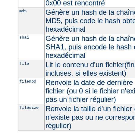
0x00 est rencontré
Génère un hash de la chaîne
md5
MD5, puis code le hash obt
hexadécimal
Génère un hash de la chaîne
sha1
SHA1, puis encode le hash 
hexadécimal
Lit le contenu d'un fichier(fi
file
incluses, si elles existent)
Renvoie la date de dernière 
filemod
fichier (ou 0 si le fichier n'e
pas un fichier régulier)
Renvoie la taille d'un fichier 
filesize
n'existe pas ou ne correspon
régulier)