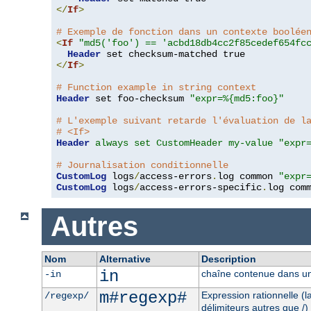
</
If
>
# Exemple de fonction dans un contexte boolée
<
If
"md5('foo') == 'acbd18db4cc2f85cedef654fc
Header
</
If
>
# Function example in string context
Header
 set foo-checksum 
"expr=%{md5:foo}"
# L'exemple suivant retarde l'évaluation de l
# <If>
Header
always set CustomHeader my-value "expr
# Journalisation conditionnelle
CustomLog
 logs
/
access-errors
.
log common 
"expr
CustomLog
 logs
/
access-errors-specific
.
log com
Autres
Nom
Alternative
Description
in
chaîne contenue dans un
-in
m#regexp#
Expression rationnelle (
/regexp/
délimiteurs autres que /)