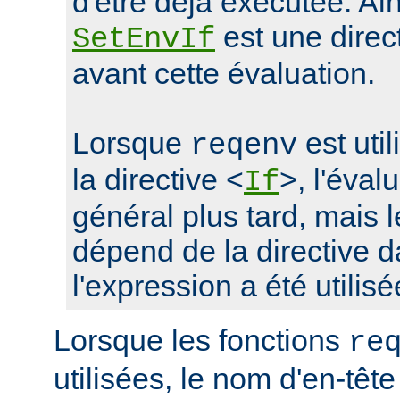
d'être déjà exécutée. Ain
est une direc
SetEnvIf
avant cette évaluation.
Lorsque
est uti
reqenv
la directive <
>, l'éval
If
général plus tard, mais
dépend de la directive d
l'expression a été utilisé
Lorsque les fonctions
re
utilisées, le nom d'en-tête