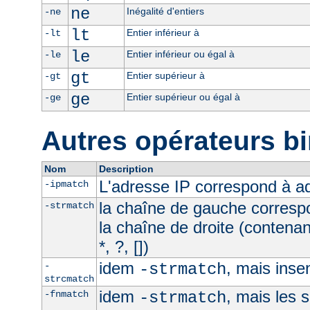
ne
Inégalité d'entiers
-ne
lt
Entier inférieur à
-lt
le
Entier inférieur ou égal à
-le
gt
Entier supérieur à
-gt
ge
Entier supérieur ou égal à
-ge
Autres opérateurs bi
Nom
Description
L'adresse IP correspond à 
-ipmatch
la chaîne de gauche corresp
-strmatch
la chaîne de droite (contena
*, ?, [])
idem
, mais inse
-
-strmatch
strcmatch
idem
, mais les 
-fnmatch
-strmatch