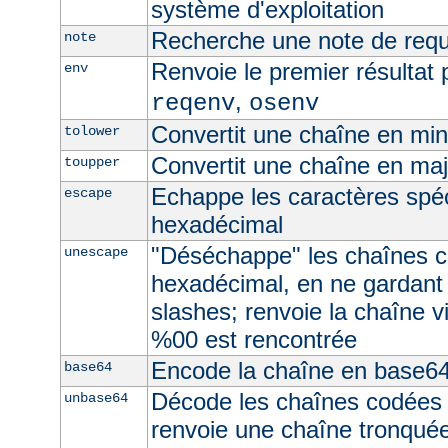
système d'exploitation
Recherche une note de req
note
Renvoie le premier résultat 
env
,
reqenv
osenv
Convertit une chaîne en mi
tolower
Convertit une chaîne en ma
toupper
Echappe les caractères spé
escape
hexadécimal
"Déséchappe" les chaînes 
unescape
hexadécimal, en ne gardant
slashes; renvoie la chaîne v
%00 est rencontrée
Encode la chaîne en base6
base64
Décode les chaînes codées
unbase64
renvoie une chaîne tronquée 