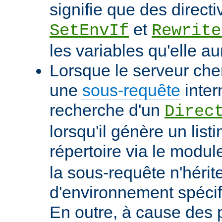
signifie que des directi
et
SetEnvIf
Rewrite
les variables qu'elle au
Lorsque le serveur che
une
sous-requête
inter
recherche d'un
Direc
lorsqu'il génère un list
répertoire via le modu
la sous-requête n'hérit
d'environnement spécif
En outre, à cause des 