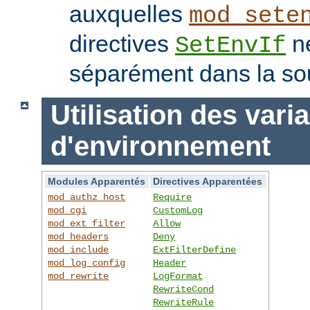
auxquelles
mod_sete
directives
ne
SetEnvIf
séparément dans la so
Utilisation des vari
d'environnement
Modules Apparentés
Directives Apparentées
mod_authz_host
Require
mod_cgi
CustomLog
mod_ext_filter
Allow
mod_headers
Deny
mod_include
ExtFilterDefine
mod_log_config
Header
mod_rewrite
LogFormat
RewriteCond
RewriteRule