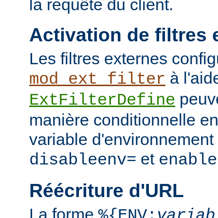
la requête du client.
Activation de filtres
Les filtres externes confi
à l'aid
mod_ext_filter
peuve
ExtFilterDefine
manière conditionnelle en
variable d'environnement 
et
disableenv=
enable
Réécriture d'URL
La forme
%{ENV:
variab