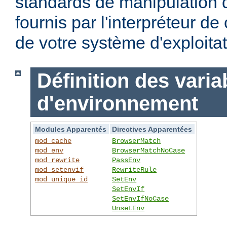
standards de manipulation 
fournis par l'interpréteur d
de votre système d'exploitat
Définition des varia
d'environnement
Modules Apparentés
Directives Apparentées
mod_cache
BrowserMatch
mod_env
BrowserMatchNoCase
mod_rewrite
PassEnv
mod_setenvif
RewriteRule
mod_unique_id
SetEnv
SetEnvIf
SetEnvIfNoCase
UnsetEnv